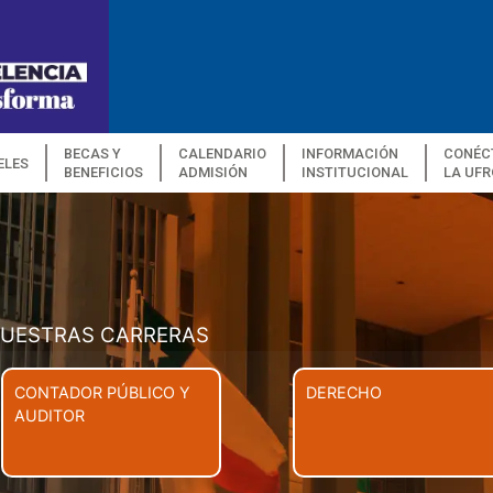
BECAS Y
CALENDARIO
INFORMACIÓN
CONÉC
ELES
BENEFICIOS
ADMISIÓN
INSTITUCIONAL
LA UFR
UESTRAS CARRERAS
CONTADOR PÚBLICO Y
DERECHO
AUDITOR