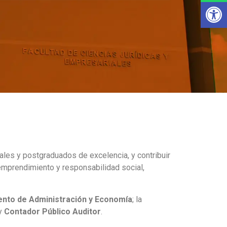
Ab
ales y postgraduados de excelencia, y contribuir
, emprendimiento y responsabilidad social,
nto de Administración y Economía
; la
y
Contador Público Auditor
.