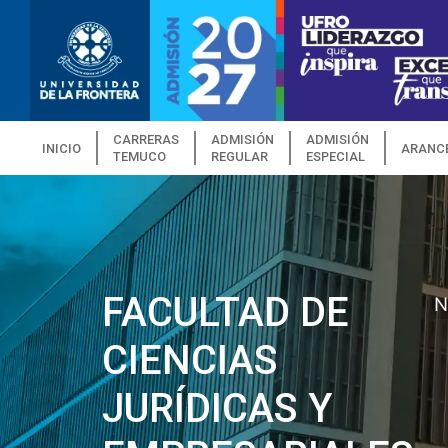
CARRERAS
ADMISIÓN
ADMISIÓN
INICIO
ARANC
TEMUCO
REGULAR
ESPECIAL
FACULTAD DE
N
CIENCIAS
JURÍDICAS Y