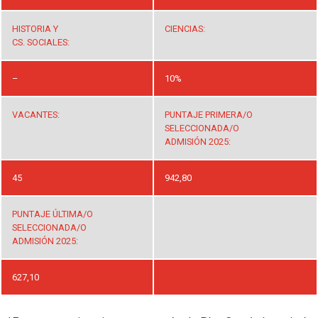
HISTORIA Y
CIENCIAS:
CS. SOCIALES:
–
10%
VACANTES:
PUNTAJE PRIMERA/O
SELECCIONADA/O
ADMISIÓN 2025:
45
942,80
PUNTAJE ÚLTIMA/O
SELECCIONADA/O
ADMISIÓN 2025:
627,10