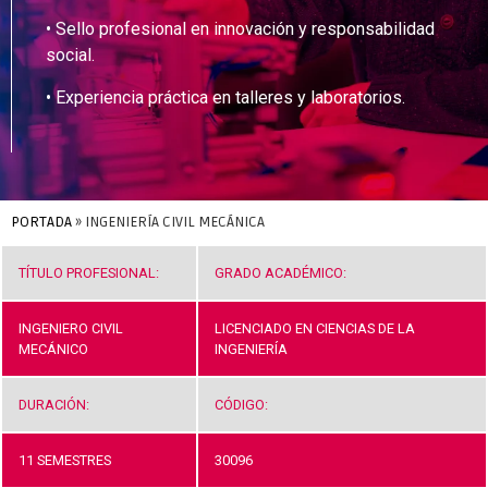
• Sello profesional en innovación y responsabilidad
social.
• Experiencia práctica en talleres y laboratorios.
PORTADA
»
INGENIERÍA CIVIL MECÁNICA
TÍTULO PROFESIONAL:
GRADO ACADÉMICO:
INGENIERO CIVIL
LICENCIADO EN CIENCIAS DE LA
MECÁNICO
INGENIERÍA
DURACIÓN:
CÓDIGO:
11 SEMESTRES
30096