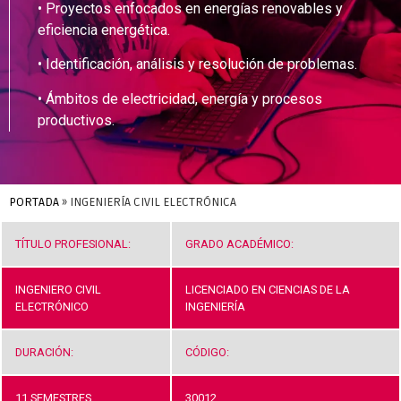
• Proyectos enfocados en energías renovables y
eficiencia energética.
•
Identificación, análisis y resolución de problemas.
•
Ámbitos de electricidad, energía y procesos
productivos.
PORTADA
»
INGENIERÍA CIVIL ELECTRÓNICA
TÍTULO PROFESIONAL:
GRADO ACADÉMICO:
INGENIERO CIVIL
LICENCIADO EN CIENCIAS DE LA
ELECTRÓNICO
INGENIERÍA
DURACIÓN:
CÓDIGO:
11 SEMESTRES
30012