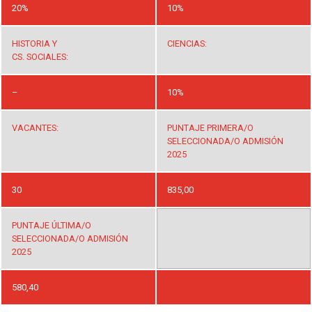
20%
10%
HISTORIA Y
CIENCIAS:
CS. SOCIALES:
–
10%
VACANTES:
PUNTAJE PRIMERA/O
SELECCIONADA/O ADMISIÓN
2025
30
835,00
PUNTAJE ÚLTIMA/O
SELECCIONADA/O ADMISIÓN
2025
580,40