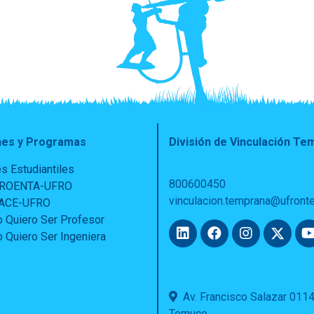
nes y Programas
División de Vinculación T
s Estudiantiles
800600450
PROENTA-UFRO
vinculacion.temprana@ufronte
PACE-UFRO
 Quiero Ser Profesor
 Quiero Ser Ingeniera
Av. Francisco Salazar 011
Temuco