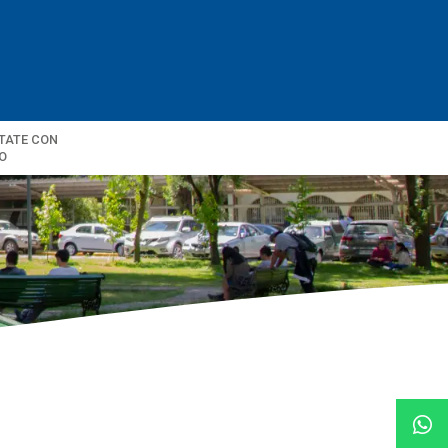
TATE CON
O