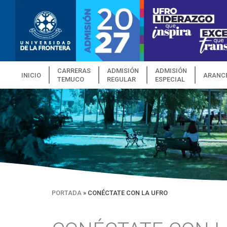
CARRERAS
ADMISIÓN
ADMISIÓN
INICIO
ARANC
TEMUCO
REGULAR
ESPECIAL
PORTADA
»
CONÉCTATE CON LA UFRO