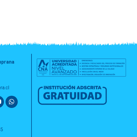
emprana
ra.cl
45